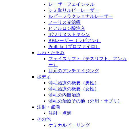
レーザーフェイシャル
シミ取りルビーレーザー
ルビーフラクショナルレーザー
ノーリス光治療
ヒアルロン酸注入
ボツリヌストキシン
BBレーザー（ラビアン）
Profhilo（プロファイロ）
しわ・たるみ
フェイスリフト（テスリフト、アンカ
ー）
目元のアンチエイジング
ボディ
薄毛治療の概要（男性）
薄毛治療の概要（女性）
薄毛の内服治療
薄毛の治療その他（外用・サプリ）
注射・点滴
注射・点滴
その他
ケミカルピーリング