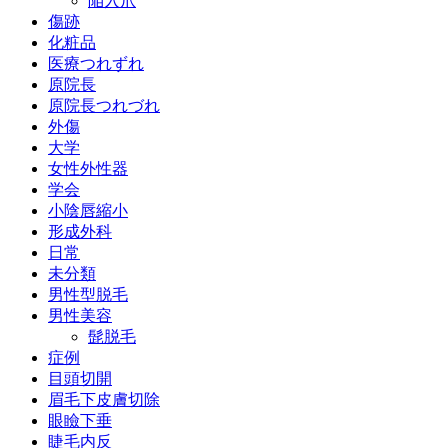
陥入爪
傷跡
化粧品
医療つれずれ
原院長
原院長つれづれ
外傷
大学
女性外性器
学会
小陰唇縮小
形成外科
日常
未分類
男性型脱毛
男性美容
髭脱毛
症例
目頭切開
眉毛下皮膚切除
眼瞼下垂
睫毛内反