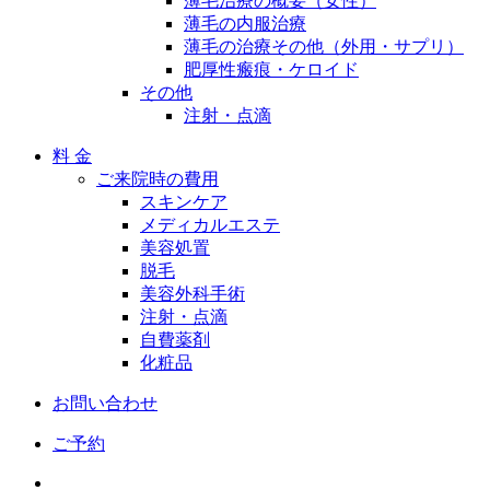
薄毛治療の概要（女性）
薄毛の内服治療
薄毛の治療その他（外用・サプリ）
肥厚性瘢痕・ケロイド
その他
注射・点滴
料 金
ご来院時の費用
スキンケア
メディカルエステ
美容処置
脱毛
美容外科手術
注射・点滴
自費薬剤
化粧品
お問い合わせ
ご予約