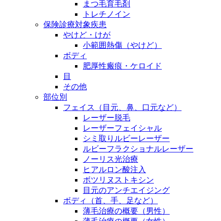
まつ毛育毛剤
トレチノイン
保険診療対象疾患
やけど・けが
小範囲熱傷（やけど）
ボディ
肥厚性瘢痕・ケロイド
目
その他
部位別
フェイス（目元、鼻、口元など）
レーザー脱毛
レーザーフェイシャル
シミ取りルビーレーザー
ルビーフラクショナルレーザー
ノーリス光治療
ヒアルロン酸注入
ボツリヌストキシン
目元のアンチエイジング
ボディ（首、手、足など）
薄毛治療の概要（男性）