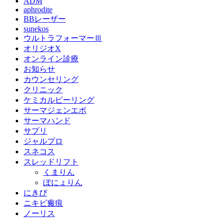
ADM
aphrodite
BBレーザー
sunekos
ウルトラフォーマーⅢ
オリジオX
オンライン診療
お知らせ
カウンセリング
クリニック
ケミカルピーリング
サーマジェンエボ
サーマハンド
サプリ
ジャルプロ
スネコス
スレッドリフト
くまりん
ぽにょりん
にきび
ニキビ瘢痕
ノーリス