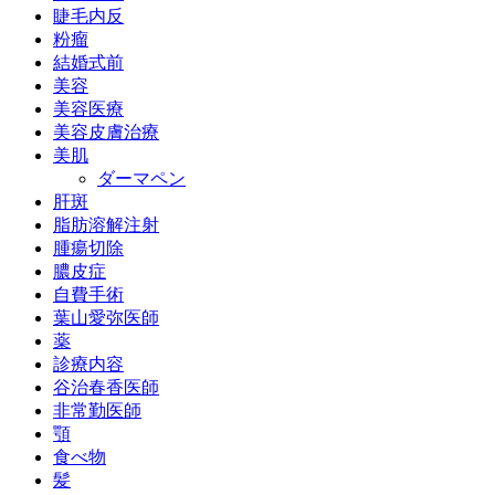
睫毛内反
粉瘤
結婚式前
美容
美容医療
美容皮膚治療
美肌
ダーマペン
肝斑
脂肪溶解注射
腫瘍切除
膿皮症
自費手術
葉山愛弥医師
薬
診療内容
谷治春香医師
非常勤医師
顎
食べ物
髪