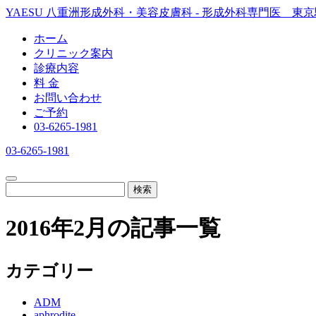
YAESU 八重洲形成外科・美容皮膚科 - 形成外科専門医 東
ホーム
クリニック案内
診療内容
料 金
お問い合わせ
ご予約
03-6265-1981
03-6265-1981
検索
2016年2月の記事一覧
カテゴリー
ADM
aphrodite