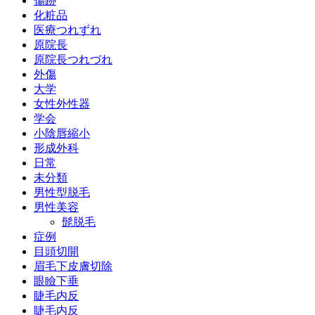
傷跡
化粧品
医療つれずれ
原院長
原院長つれづれ
外傷
大学
女性外性器
学会
小陰唇縮小
形成外科
日常
未分類
男性型脱毛
男性美容
髭脱毛
症例
目頭切開
眉毛下皮膚切除
眼瞼下垂
睫毛内反
睫毛内反