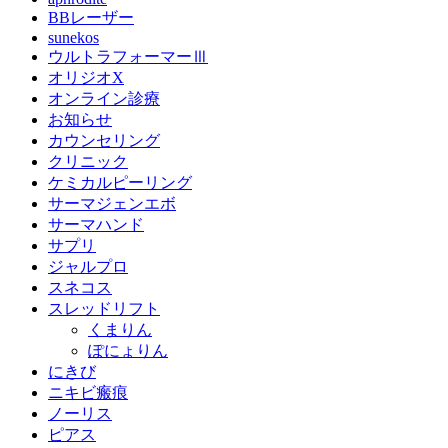
BBレーザー
sunekos
ウルトラフォーマーⅢ
オリジオX
オンライン診療
お知らせ
カウンセリング
クリニック
ケミカルピーリング
サーマジェンエボ
サーマハンド
サプリ
ジャルプロ
スネコス
スレッドリフト
くまりん
ぽにょりん
にきび
ニキビ瘢痕
ノーリス
ピアス