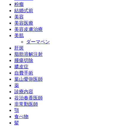
粉瘤
結婚式前
美容
美容医療
美容皮膚治療
美肌
ダーマペン
肝斑
脂肪溶解注射
腫瘍切除
膿皮症
自費手術
葉山愛弥医師
薬
診療内容
谷治春香医師
非常勤医師
顎
食べ物
髪