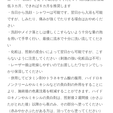
低３カ月、できれば６カ月を推奨します
・当日から洗顔・シャワーは可能です。翌日から入浴も可能
ですが、しみたり、痛みが強くでたりする場合はおやめくだ
さい
・洗顔やメイク落としは優しくこすらないよう十分な量の泡
を用いて手早く行い、最後に流水で十分に洗い流してくださ
い
・化粧は、照射の度合いによって翌日から可能ですが、こす
らないように注意してください（刺激の強い化粧品は不可）
・レーザー後は乾燥しやすいのでお渡ししたワセリンでしっ
かり保湿してください
・併用してビタミン剤やトラネキサム酸の服用、ハイドロキ
ノンクリームやルミキシルなどの美白剤の外用をすることに
より、施術後の色素沈着を軽減することができます。ハイド
ロキノンやルミキシルの美白剤は、照射後２週間後（かさぶ
たがとれた後）以降から夜のみ、その部分へ塗ってください
（赤みやかさぶたがある方は、治ってから塗ってください）