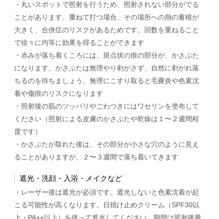
・丸いスポットで照射を行うため、照射されない部分がでる
ことがあります。重ねて打つ場合、その場所への熱の蓄積が
大きく、合併症のリスクがあるためです。回数を重ねること
で徐々に均等に効果を得ることができます
・赤みが落ち着くころには、斑点状の痕の部分が、かさぶた
になります。かさぶたは無理やり剥がさず、自然に剥がれ落
ちるのを待ちましょう。無理にこすり取ると毛嚢炎や色素沈
着や傷痕のリスクになります
・照射後の肌のツッパリやごわつきにはワセリンを塗布して
ください（照射による皮膚のかさぶたや乾燥は１〜２週間程
度です）
・かさぶたが取れた後は、その部分が小さな穴のように見え
ることがありますが、２〜３週間で落ち着いてきます
遮光・洗顔・入浴・メイクなど
・レーザー後は遮光が必須です。遮光しないと色素沈着が起
こる可能性が高くなります。日焼け止めクリーム（SPF30以
上・PA++以上）を使って遮光してください。期間は照射後最