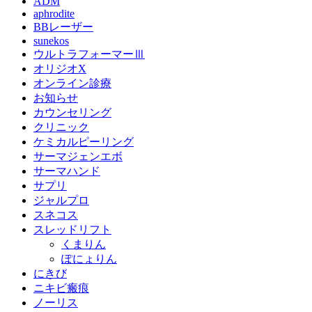
ADM
aphrodite
BBレーザー
sunekos
ウルトラフォーマーⅢ
オリジオX
オンライン診療
お知らせ
カウンセリング
クリニック
ケミカルピーリング
サーマジェンエボ
サーマハンド
サプリ
ジャルプロ
スネコス
スレッドリフト
くまりん
ぽにょりん
にきび
ニキビ瘢痕
ノーリス