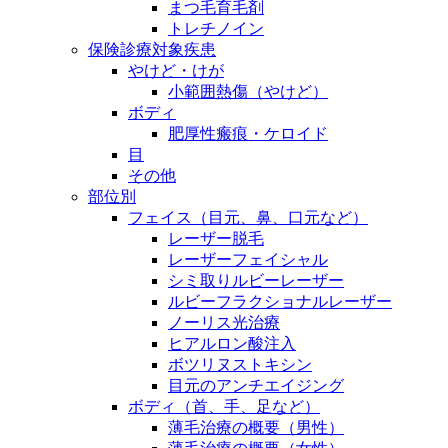
まつ毛育毛剤
トレチノイン
保険診療対象疾患
やけど・けが
小範囲熱傷（やけど）
ボディ
肥厚性瘢痕・ケロイド
目
その他
部位別
フェイス（目元、鼻、口元など）
レーザー脱毛
レーザーフェイシャル
シミ取りルビーレーザー
ルビーフラクショナルレーザー
ノーリス光治療
ヒアルロン酸注入
ボツリヌストキシン
目元のアンチエイジング
ボディ（首、手、足など）
薄毛治療の概要（男性）