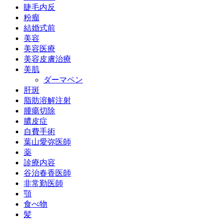
睫毛内反
粉瘤
結婚式前
美容
美容医療
美容皮膚治療
美肌
ダーマペン
肝斑
脂肪溶解注射
腫瘍切除
膿皮症
自費手術
葉山愛弥医師
薬
診療内容
谷治春香医師
非常勤医師
顎
食べ物
髪