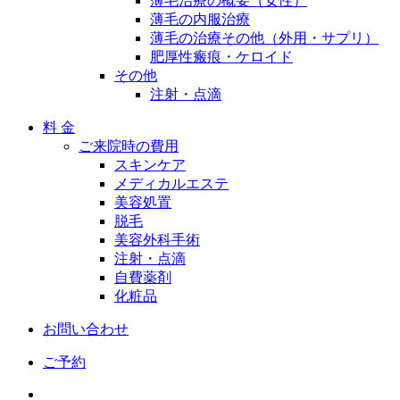
薄毛治療の概要（女性）
薄毛の内服治療
薄毛の治療その他（外用・サプリ）
肥厚性瘢痕・ケロイド
その他
注射・点滴
料 金
ご来院時の費用
スキンケア
メディカルエステ
美容処置
脱毛
美容外科手術
注射・点滴
自費薬剤
化粧品
お問い合わせ
ご予約