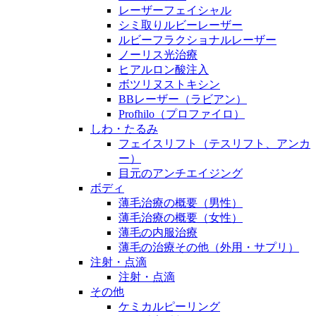
レーザーフェイシャル
シミ取りルビーレーザー
ルビーフラクショナルレーザー
ノーリス光治療
ヒアルロン酸注入
ボツリヌストキシン
BBレーザー（ラビアン）
Profhilo（プロファイロ）
しわ・たるみ
フェイスリフト（テスリフト、アンカ
ー）
目元のアンチエイジング
ボディ
薄毛治療の概要（男性）
薄毛治療の概要（女性）
薄毛の内服治療
薄毛の治療その他（外用・サプリ）
注射・点滴
注射・点滴
その他
ケミカルピーリング