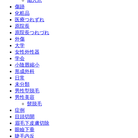
陥入爪
傷跡
化粧品
医療つれずれ
原院長
原院長つれづれ
外傷
大学
女性外性器
学会
小陰唇縮小
形成外科
日常
未分類
男性型脱毛
男性美容
髭脱毛
症例
目頭切開
眉毛下皮膚切除
眼瞼下垂
睫毛内反