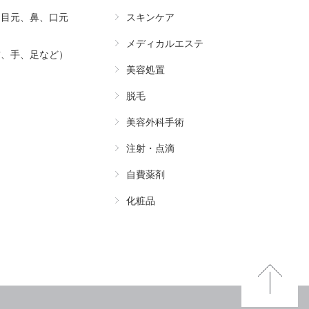
（目元、鼻、口元
スキンケア
メディカルエステ
首、手、足など）
美容処置
脱毛
美容外科手術
注射・点滴
自費薬剤
化粧品
Pa