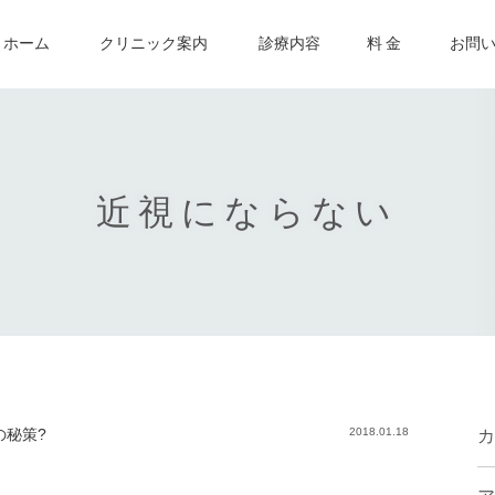
ホーム
クリニック案内
診療内容
料 金
お問
近視にならない
の秘策?
2018.01.18
カ