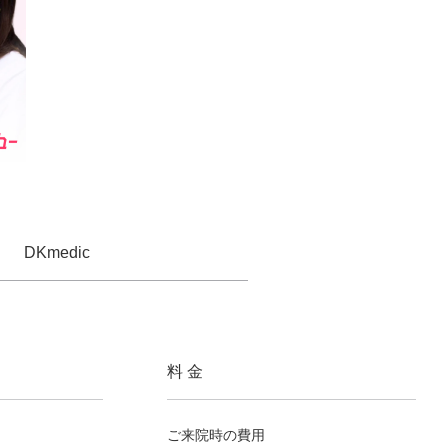
DKmedic
料 金
ご来院時の費用