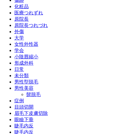
傷跡
化粧品
医療つれずれ
原院長
原院長つれづれ
外傷
大学
女性外性器
学会
小陰唇縮小
形成外科
日常
未分類
男性型脱毛
男性美容
髭脱毛
症例
目頭切開
眉毛下皮膚切除
眼瞼下垂
睫毛内反
睫毛内反