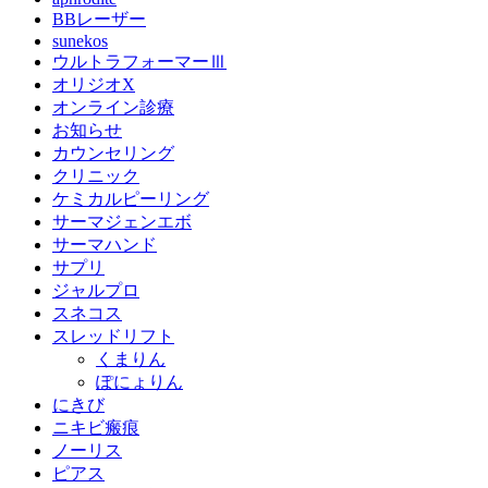
BBレーザー
sunekos
ウルトラフォーマーⅢ
オリジオX
オンライン診療
お知らせ
カウンセリング
クリニック
ケミカルピーリング
サーマジェンエボ
サーマハンド
サプリ
ジャルプロ
スネコス
スレッドリフト
くまりん
ぽにょりん
にきび
ニキビ瘢痕
ノーリス
ピアス