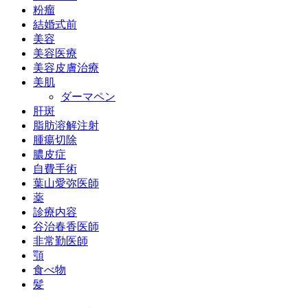
粉瘤
結婚式前
美容
美容医療
美容皮膚治療
美肌
ダーマペン
肝斑
脂肪溶解注射
腫瘍切除
膿皮症
自費手術
葉山愛弥医師
薬
診療内容
谷治春香医師
非常勤医師
顎
食べ物
髪