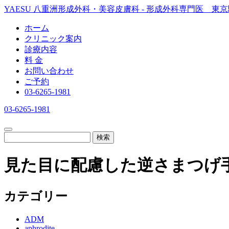
YAESU 八重洲形成外科・美容皮膚科 - 形成外科専門医 東
ホーム
クリニック案内
診療内容
料 金
お問い合わせ
ご予約
03-6265-1981
03-6265-1981
検索
見た目に配慮した逆さまつげ
カテゴリー
ADM
aphrodite