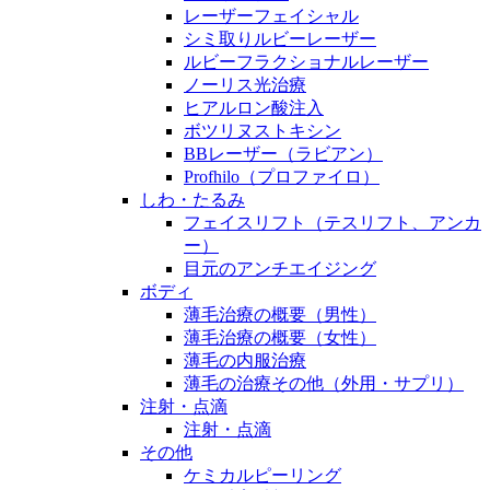
レーザーフェイシャル
シミ取りルビーレーザー
ルビーフラクショナルレーザー
ノーリス光治療
ヒアルロン酸注入
ボツリヌストキシン
BBレーザー（ラビアン）
Profhilo（プロファイロ）
しわ・たるみ
フェイスリフト（テスリフト、アンカ
ー）
目元のアンチエイジング
ボディ
薄毛治療の概要（男性）
薄毛治療の概要（女性）
薄毛の内服治療
薄毛の治療その他（外用・サプリ）
注射・点滴
注射・点滴
その他
ケミカルピーリング