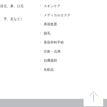
（目元、鼻、口元
スキンケア
メディカルエステ
首、手、足など）
美容処置
脱毛
美容外科手術
注射・点滴
自費薬剤
化粧品
Pa