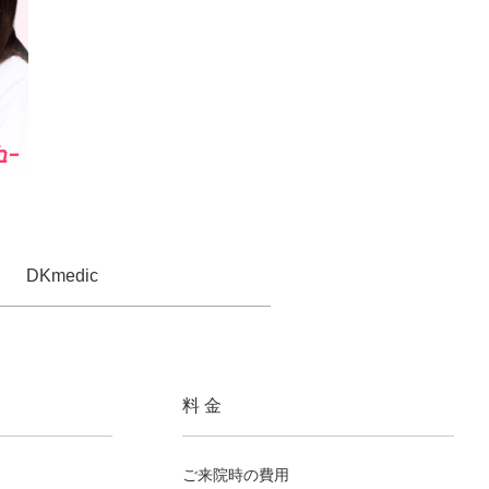
DKmedic
料 金
ご来院時の費用