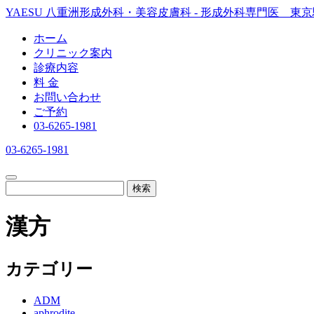
YAESU 八重洲形成外科・美容皮膚科 - 形成外科専門医 東
ホーム
クリニック案内
診療内容
料 金
お問い合わせ
ご予約
03-6265-1981
03-6265-1981
検索
漢方
カテゴリー
ADM
aphrodite