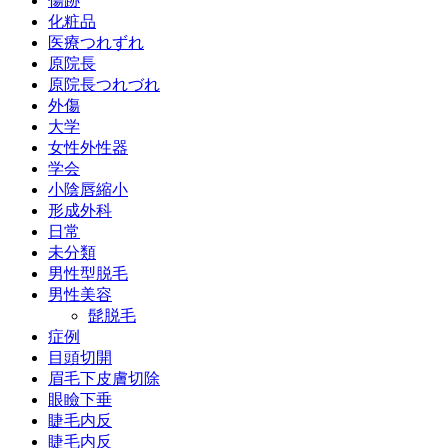
傷跡
化粧品
医療つれずれ
原院長
原院長つれづれ
外傷
大学
女性外性器
学会
小陰唇縮小
形成外科
日常
未分類
男性型脱毛
男性美容
髭脱毛
症例
目頭切開
眉毛下皮膚切除
眼瞼下垂
睫毛内反
睫毛内反