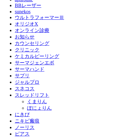
BBレーザー
sunekos
ウルトラフォーマーⅢ
オリジオX
オンライン診療
お知らせ
カウンセリング
クリニック
ケミカルピーリング
サーマジェンエボ
サーマハンド
サプリ
ジャルプロ
スネコス
スレッドリフト
くまりん
ぽにょりん
にきび
ニキビ瘢痕
ノーリス
ピアス