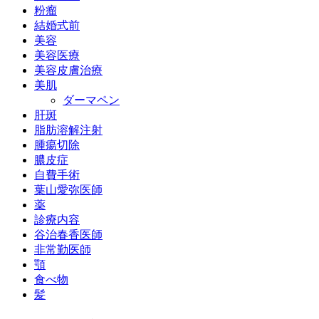
粉瘤
結婚式前
美容
美容医療
美容皮膚治療
美肌
ダーマペン
肝斑
脂肪溶解注射
腫瘍切除
膿皮症
自費手術
葉山愛弥医師
薬
診療内容
谷治春香医師
非常勤医師
顎
食べ物
髪