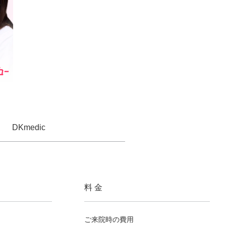
DKmedic
料 金
ご来院時の費用