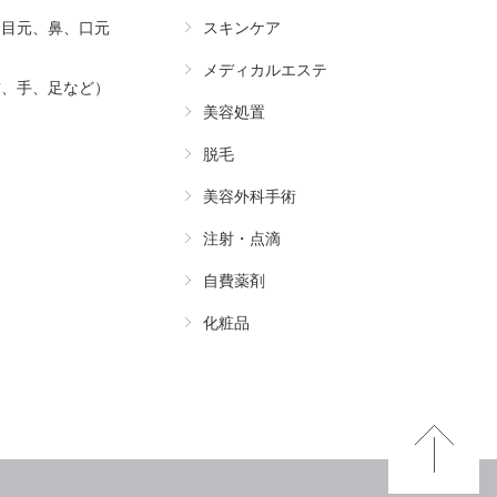
（目元、鼻、口元
スキンケア
メディカルエステ
首、手、足など）
美容処置
脱毛
美容外科手術
注射・点滴
自費薬剤
化粧品
Pa