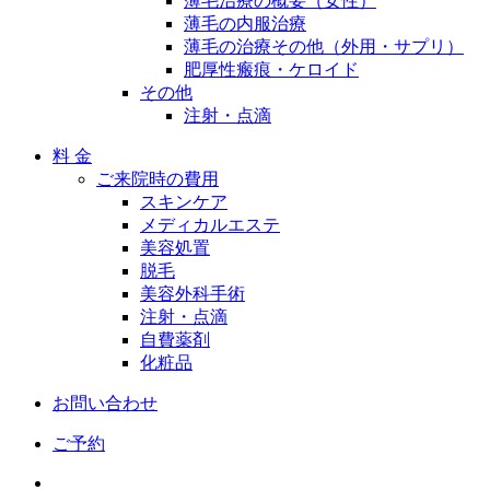
薄毛治療の概要（女性）
薄毛の内服治療
薄毛の治療その他（外用・サプリ）
肥厚性瘢痕・ケロイド
その他
注射・点滴
料 金
ご来院時の費用
スキンケア
メディカルエステ
美容処置
脱毛
美容外科手術
注射・点滴
自費薬剤
化粧品
お問い合わせ
ご予約