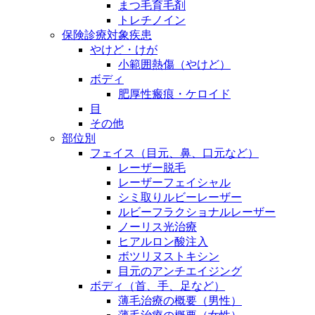
まつ毛育毛剤
トレチノイン
保険診療対象疾患
やけど・けが
小範囲熱傷（やけど）
ボディ
肥厚性瘢痕・ケロイド
目
その他
部位別
フェイス（目元、鼻、口元など）
レーザー脱毛
レーザーフェイシャル
シミ取りルビーレーザー
ルビーフラクショナルレーザー
ノーリス光治療
ヒアルロン酸注入
ボツリヌストキシン
目元のアンチエイジング
ボディ（首、手、足など）
薄毛治療の概要（男性）