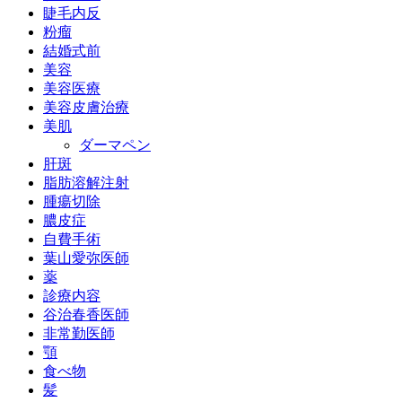
睫毛内反
粉瘤
結婚式前
美容
美容医療
美容皮膚治療
美肌
ダーマペン
肝斑
脂肪溶解注射
腫瘍切除
膿皮症
自費手術
葉山愛弥医師
薬
診療内容
谷治春香医師
非常勤医師
顎
食べ物
髪