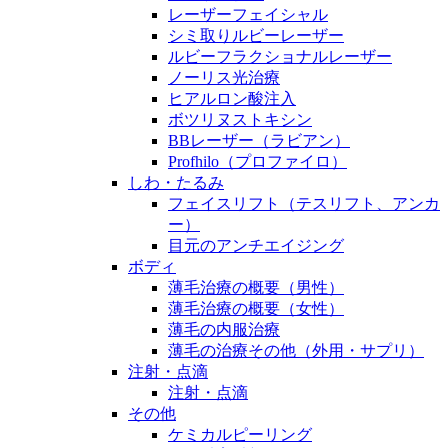
レーザーフェイシャル
シミ取りルビーレーザー
ルビーフラクショナルレーザー
ノーリス光治療
ヒアルロン酸注入
ボツリヌストキシン
BBレーザー（ラビアン）
Profhilo（プロファイロ）
しわ・たるみ
フェイスリフト（テスリフト、アンカ
ー）
目元のアンチエイジング
ボディ
薄毛治療の概要（男性）
薄毛治療の概要（女性）
薄毛の内服治療
薄毛の治療その他（外用・サプリ）
注射・点滴
注射・点滴
その他
ケミカルピーリング