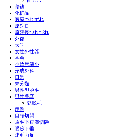
陥入爪
傷跡
化粧品
医療つれずれ
原院長
原院長つれづれ
外傷
大学
女性外性器
学会
小陰唇縮小
形成外科
日常
未分類
男性型脱毛
男性美容
髭脱毛
症例
目頭切開
眉毛下皮膚切除
眼瞼下垂
睫毛内反