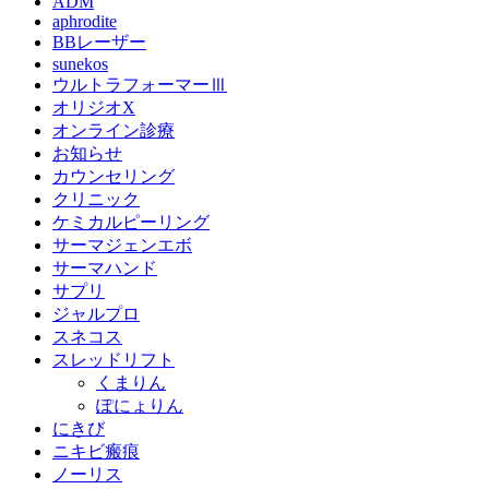
ADM
aphrodite
BBレーザー
sunekos
ウルトラフォーマーⅢ
オリジオX
オンライン診療
お知らせ
カウンセリング
クリニック
ケミカルピーリング
サーマジェンエボ
サーマハンド
サプリ
ジャルプロ
スネコス
スレッドリフト
くまりん
ぽにょりん
にきび
ニキビ瘢痕
ノーリス