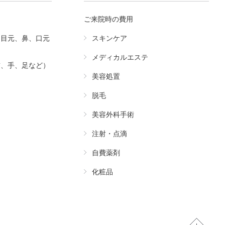
ご来院時の費用
（目元、鼻、口元
スキンケア
メディカルエステ
首、手、足など）
美容処置
脱毛
美容外科手術
注射・点滴
自費薬剤
化粧品
Pa