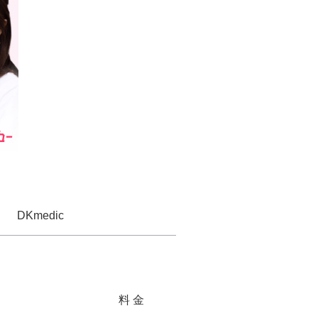
DKmedic
料 金