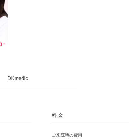
DKmedic
料 金
ご来院時の費用