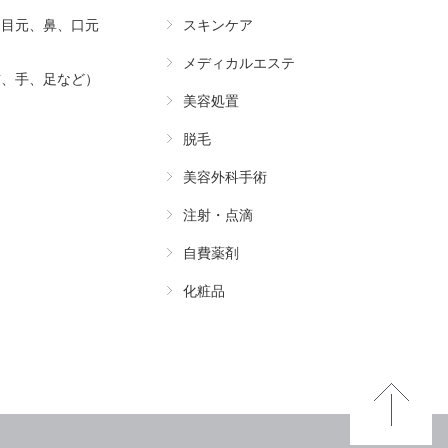
（目元、鼻、口元
スキンケア
メディカルエステ
首、手、足など）
美容処置
脱毛
美容外科手術
注射・点滴
自費薬剤
化粧品
Pa