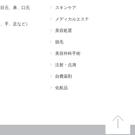
（目元、鼻、口元
スキンケア
メディカルエステ
首、手、足など）
美容処置
脱毛
美容外科手術
注射・点滴
自費薬剤
化粧品
Pa