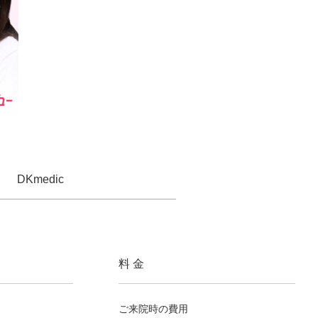
DKmedic
料 金
ご来院時の費用