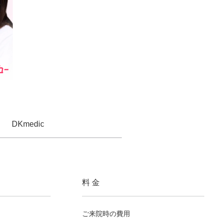
DKmedic
料 金
ご来院時の費用