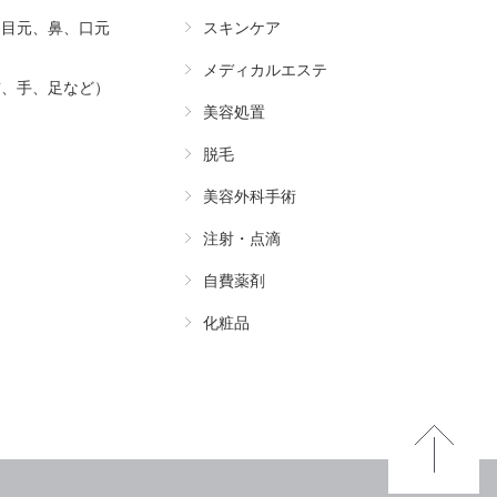
（目元、鼻、口元
スキンケア
メディカルエステ
首、手、足など）
美容処置
脱毛
美容外科手術
注射・点滴
自費薬剤
化粧品
Pa