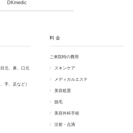
DKmedic
料 金
ご来院時の費用
（目元、鼻、口元
スキンケア
メディカルエステ
首、手、足など）
美容処置
脱毛
美容外科手術
注射・点滴