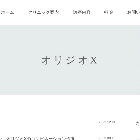
ホーム
クリニック案内
診療内容
料 金
お問
オリジオX
！
2025.12.01
カ
ン＋オリジオXのコンビネーション治療
2025.09.18