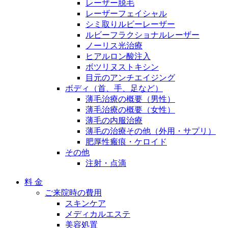
レーザー脱毛
レーザーフェイシャル
シミ取りルビーレーザー
ルビーフラクショナルレーザー
ノーリス光治療
ヒアルロン酸注入
ボツリヌストキシン
目元のアンチエイジング
ボディ（首、手、足など）
薄毛治療の概要（男性）
薄毛治療の概要（女性）
薄毛の内服治療
薄毛の治療その他（外用・サプリ）
肥厚性瘢痕・ケロイド
その他
注射・点滴
料 金
ご来院時の費用
スキンケア
メディカルエステ
美容処置