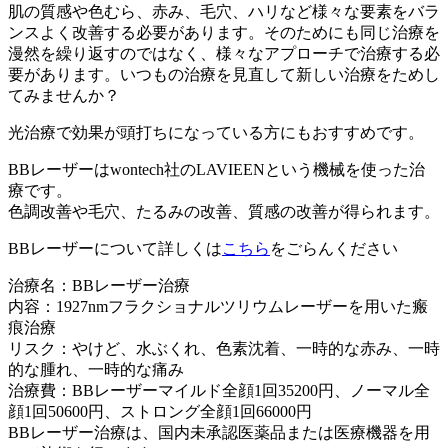
肌の質感や色むら、赤み、毛穴、ハリなど様々な要素をバラ
ンスよく改善する必要があります。そのためにも同じ治療を
漫然を繰り返すのではなく、様々なアプローチで治療する必
要があります。いつもの治療を見直して新しい治療をためし
てみませんか？
光治療で効果が頭打ちになっている方にもおすすめです。
BBレーザーはwontech社のLAVIEENという機械を使った治
療です。
色調改善や毛穴、たるみの改善、質感の改善が得られます。
BBレーザーについて詳しくは
こちら
をごらんください
治療名：BBレーザー治療
内容：1927nmフラクショナルツリウムレーザーを用いた瘢
痕治療
リスク：やけど、水ぶくれ、色素沈着、一時的な赤み、一時
的な腫れ、一時的な痛み
治療費：BBレーザーマイルド全顔1回35200円、ノーマル全
顔1回50600円、ストロング全顔1回66000円
BBレーザー治療は、国内未承認医薬品または医療機器を用