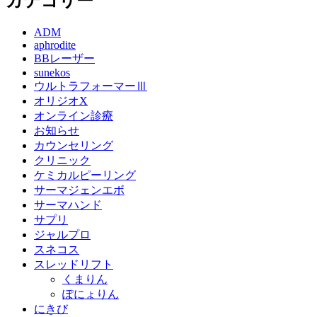
カテゴリー
ADM
aphrodite
BBレーザー
sunekos
ウルトラフォーマーⅢ
オリジオX
オンライン診療
お知らせ
カウンセリング
クリニック
ケミカルピーリング
サーマジェンエボ
サーマハンド
サプリ
ジャルプロ
スネコス
スレッドリフト
くまりん
ぽにょりん
にきび