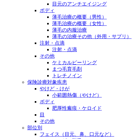
目元のアンチエイジング
ボディ
薄毛治療の概要（男性）
薄毛治療の概要（女性）
薄毛の内服治療
薄毛の治療その他（外用・サプリ）
注射・点滴
注射・点滴
その他
ケミカルピーリング
まつ毛育毛剤
トレチノイン
保険診療対象疾患
やけど・けが
小範囲熱傷（やけど）
ボディ
肥厚性瘢痕・ケロイド
目
その他
部位別
フェイス（目元、鼻、口元など）