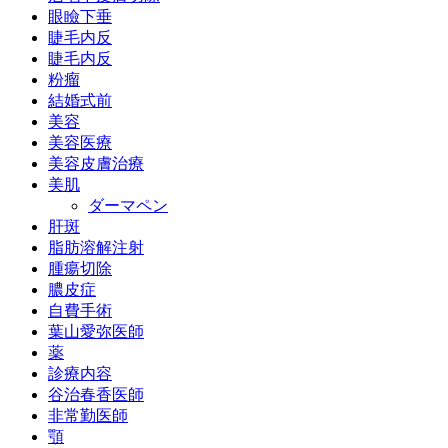
眼瞼下垂
睫毛内反
睫毛内反
粉瘤
結婚式前
美容
美容医療
美容皮膚治療
美肌
ダーマペン
肝斑
脂肪溶解注射
腫瘍切除
膿皮症
自費手術
葉山愛弥医師
薬
診療内容
谷治春香医師
非常勤医師
顎