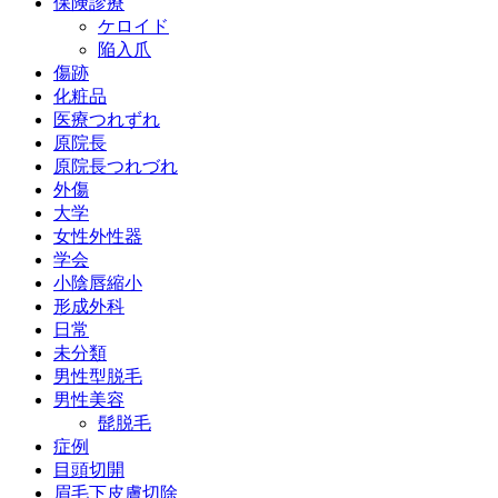
保険診療
ケロイド
陥入爪
傷跡
化粧品
医療つれずれ
原院長
原院長つれづれ
外傷
大学
女性外性器
学会
小陰唇縮小
形成外科
日常
未分類
男性型脱毛
男性美容
髭脱毛
症例
目頭切開
眉毛下皮膚切除