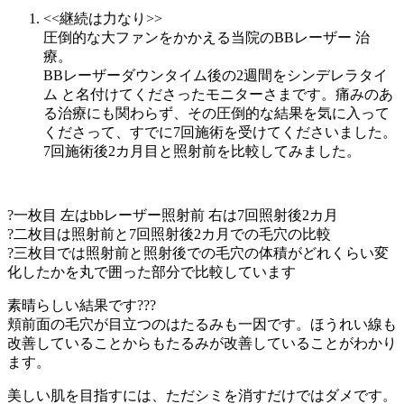
<<継続は力なり>>
圧倒的な大ファンをかかえる当院のBBレーザー 治
療。
BBレーザーダウンタイム後の2週間をシンデレラタイ
ム と名付けてくださったモニターさまです。痛みのあ
る治療にも関わらず、その圧倒的な結果を気に入って
くださって、すでに7回施術を受けてくださいました。
7回施術後2カ月目と照射前を比較してみました。
?一枚目 左はbbレーザー照射前 右は7回照射後2カ月
?二枚目は照射前と7回照射後2カ月での毛穴の比較
?三枚目では照射前と照射後での毛穴の体積がどれくらい変
化したかを丸で囲った部分で比較しています
素晴らしい結果です???
頬前面の毛穴が目立つのはたるみも一因です。ほうれい線も
改善していることからもたるみが改善していることがわかり
ます。
美しい肌を目指すには、ただシミを消すだけではダメです。