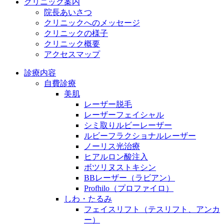
クリニック案内
院長あいさつ
クリニックへのメッセージ
クリニックの様子
クリニック概要
アクセスマップ
診療内容
自費診療
美肌
レーザー脱毛
レーザーフェイシャル
シミ取りルビーレーザー
ルビーフラクショナルレーザー
ノーリス光治療
ヒアルロン酸注入
ボツリヌストキシン
BBレーザー（ラビアン）
Profhilo（プロファイロ）
しわ・たるみ
フェイスリフト（テスリフト、アンカ
ー）