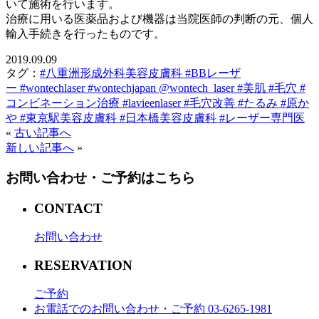
いて施術を行います。
治療に用いる医薬品および機器は当院医師の判断の元、個人
輸入手続きを行ったものです。
2019.09.09
タグ：
#八重洲形成外科美容皮膚科 #BBレーザ
ー #wontechlaser #wontechjapan @wontech_laser #美肌 #毛穴 #
コンビネーション治療 #lavieenlaser #毛穴改善 #たるみ #原か
や #東京駅美容皮膚科 #日本橋美容皮膚科 #レーザー専門医
«
古い記事へ
新しい記事へ
»
お問い合わせ・ご予約はこちら
CONTACT
お問い合わせ
RESERVATION
ご予約
お電話でのお問い合わせ・ご予約 03-6265-1981