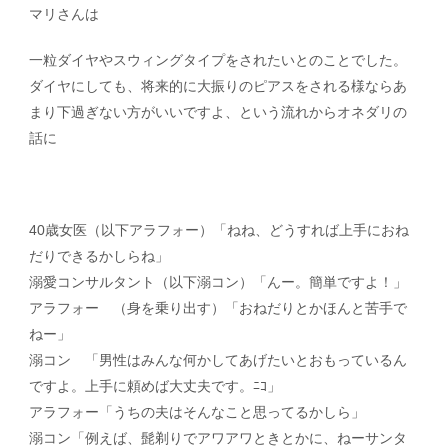
マリさんは
一粒ダイヤやスウィングタイプをされたいとのことでした。
ダイヤにしても、将来的に大振りのピアスをされる様ならあ
まり下過ぎない方がいいですよ、という流れからオネダリの
話に
40歳女医（以下アラフォー）「ねね、どうすれば上手におね
だりできるかしらね」
溺愛コンサルタント（以下溺コン）「んー。簡単ですよ！」
アラフォー （身を乗り出す）「おねだりとかほんと苦手で
ねー」
溺コン 「男性はみんな何かしてあげたいとおもっているん
ですよ。上手に頼めば大丈夫です。ﾆｺ」
アラフォー「うちの夫はそんなこと思ってるかしら」
溺コン「例えば、髭剃りでアワアワときとかに、ねーサンタ