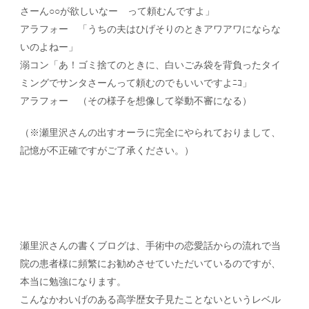
さーん○○が欲しいなー って頼むんですよ」
アラフォー 「うちの夫はひげそりのときアワアワにならな
いのよねー」
溺コン「あ！ゴミ捨てのときに、白いごみ袋を背負ったタイ
ミングでサンタさーんって頼むのでもいいですよﾆｺ」
アラフォー （その様子を想像して挙動不審になる）
（※瀬里沢さんの出すオーラに完全にやられておりまして、
記憶が不正確ですがご了承ください。）
瀬里沢さんの書くブログは、手術中の恋愛話からの流れで当
院の患者様に頻繁にお勧めさせていただいているのですが、
本当に勉強になります。
こんなかわいげのある高学歴女子見たことないというレベル