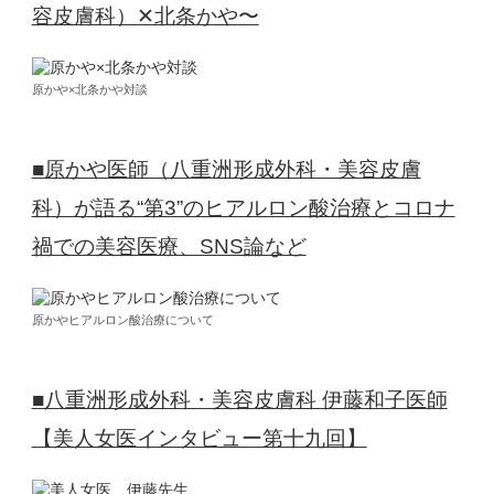
容皮膚科）✕北条かや〜
原かや×北条かや対談
■原かや医師（八重洲形成外科・美容皮膚
科）が語る“第3”のヒアルロン酸治療とコロナ
禍での美容医療、SNS論など
原かやヒアルロン酸治療について
■八重洲形成外科・美容皮膚科 伊藤和子医師
【美人女医インタビュー第十九回】