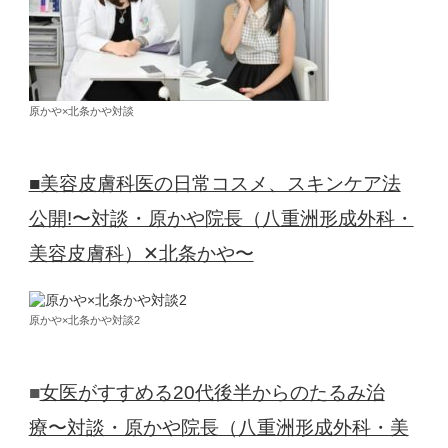
原かや×北条かや対談
■美容皮膚科医の日常コスメ、スキンケア法
公開!〜対談・原かや院長（八重洲形成外科・
美容皮膚科）✕北条かや〜
原かや×北条かや対談2
■
女医がすすめる20代後半からのたるみ治
療〜対談・原かや院長（八重洲形成外科・美