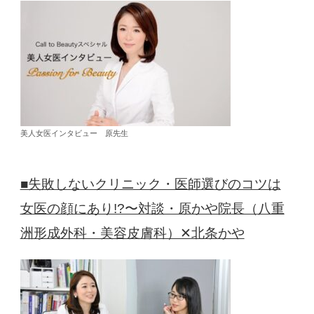
美人女医インタビュー 原先生
■失敗しないクリニック・医師選びのコツは
女医の顔にあり!?〜対談・原かや院長（八重
洲形成外科・美容皮膚科）✕北条かや