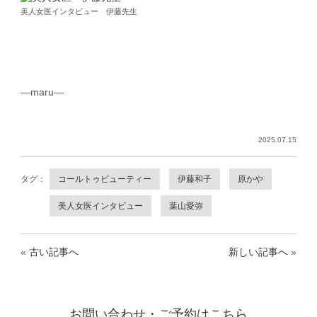
美人女医インタビュー 伊藤先生
—maru—
2025.07.15
タグ：
コールトゥビューティー
伊藤和子
原かや
美人女医インタビュー
葉山愛弥
«
古い記事へ
新しい記事へ
»
お問い合わせ・ご予約はこちら