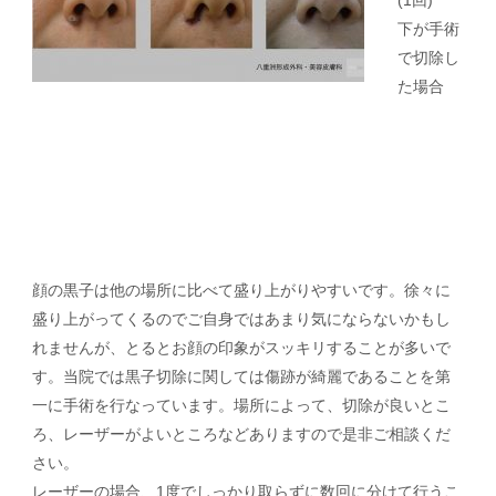
(1回)
下が手術
で切除し
た場合
顔の黒子は他の場所に比べて盛り上がりやすいです。徐々
に
盛り上がってくるのでご自身ではあまり気にならないか
もし
れませんが、とるとお顔の印象がスッキリすることが
多いで
す。当院では黒子切除に関しては傷跡が綺麗である
ことを第
一に手術を行なっています。場所によって、切除
が良いとこ
ろ、レーザーがよいところなどありますので是
非ご相談くだ
さい。
レーザーの場合、1度でしっかり取らずに数回に分けて行
うこ