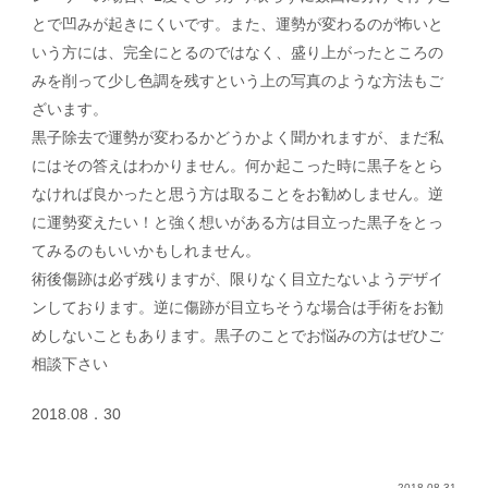
とで凹みが起きにくいです。また、運勢が変わるのが
怖いと
いう方には、完全にとるのではなく、盛り上がった
ところの
みを削って少し色調を残すという上の写真のよう
な方法もご
ざいます。
黒子除去で運勢が変わるかどうかよく聞かれますが、まだ
私
にはその答えはわかりません。何か起こった時に黒子を
とら
なければ良かったと思う方は取ることをお勧めしませ
ん。逆
に運勢変えたい！と強く想いがある方は目立った黒
子をとっ
てみるのもいいかもしれません。
術後傷跡は必ず残りますが、限りなく目立たないようデザ
イ
ンしております。逆に傷跡が目立ちそうな場合は手術を
お勧
めしないこともあります。黒子のことでお悩みの方は
ぜひご
相談下さい
2018.08．30
2018.08.31