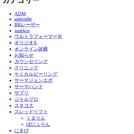
カテゴリー
ADM
aphrodite
BBレーザー
sunekos
ウルトラフォーマーⅢ
オリジオX
オンライン診療
お知らせ
カウンセリング
クリニック
ケミカルピーリング
サーマジェンエボ
サーマハンド
サプリ
ジャルプロ
スネコス
スレッドリフト
くまりん
ぽにょりん
にきび