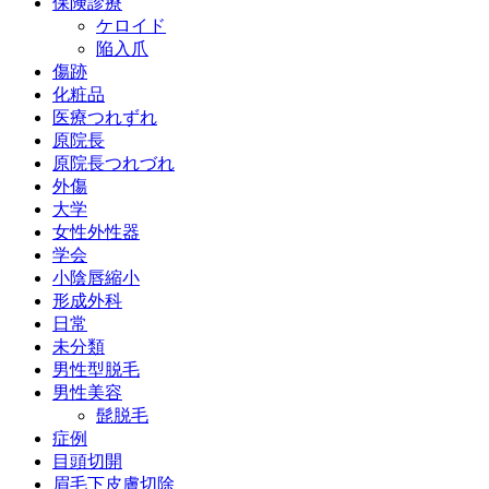
保険診療
ケロイド
陥入爪
傷跡
化粧品
医療つれずれ
原院長
原院長つれづれ
外傷
大学
女性外性器
学会
小陰唇縮小
形成外科
日常
未分類
男性型脱毛
男性美容
髭脱毛
症例
目頭切開
眉毛下皮膚切除