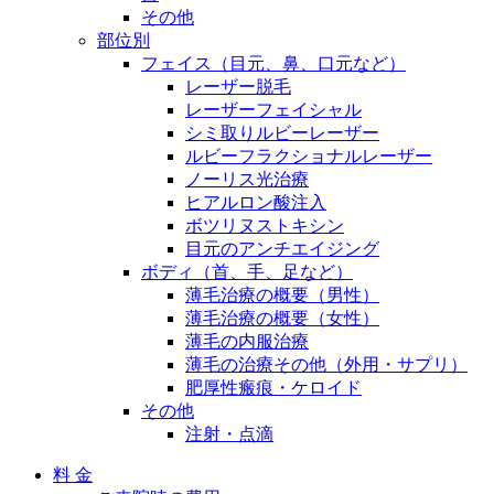
その他
部位別
フェイス（目元、鼻、口元など）
レーザー脱毛
レーザーフェイシャル
シミ取りルビーレーザー
ルビーフラクショナルレーザー
ノーリス光治療
ヒアルロン酸注入
ボツリヌストキシン
目元のアンチエイジング
ボディ（首、手、足など）
薄毛治療の概要（男性）
薄毛治療の概要（女性）
薄毛の内服治療
薄毛の治療その他（外用・サプリ）
肥厚性瘢痕・ケロイド
その他
注射・点滴
料 金