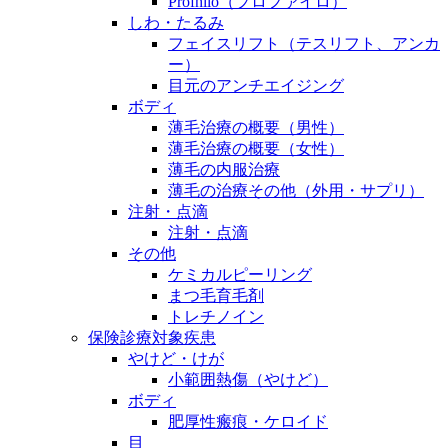
Profhilo（プロファイロ）
しわ・たるみ
フェイスリフト（テスリフト、アンカ
ー）
目元のアンチエイジング
ボディ
薄毛治療の概要（男性）
薄毛治療の概要（女性）
薄毛の内服治療
薄毛の治療その他（外用・サプリ）
注射・点滴
注射・点滴
その他
ケミカルピーリング
まつ毛育毛剤
トレチノイン
保険診療対象疾患
やけど・けが
小範囲熱傷（やけど）
ボディ
肥厚性瘢痕・ケロイド
目