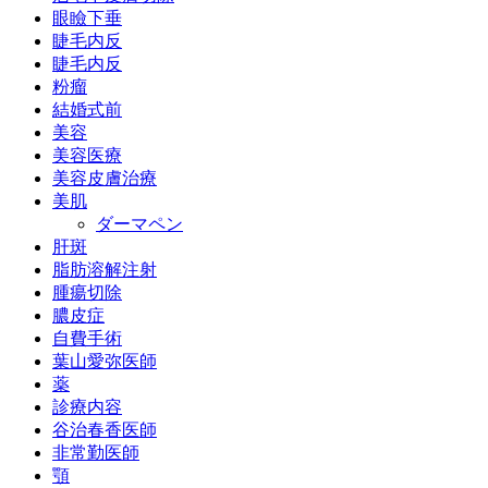
眼瞼下垂
睫毛内反
睫毛内反
粉瘤
結婚式前
美容
美容医療
美容皮膚治療
美肌
ダーマペン
肝斑
脂肪溶解注射
腫瘍切除
膿皮症
自費手術
葉山愛弥医師
薬
診療内容
谷治春香医師
非常勤医師
顎