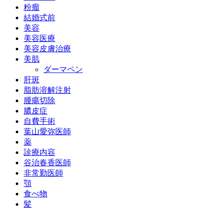
粉瘤
結婚式前
美容
美容医療
美容皮膚治療
美肌
ダーマペン
肝斑
脂肪溶解注射
腫瘍切除
膿皮症
自費手術
葉山愛弥医師
薬
診療内容
谷治春香医師
非常勤医師
顎
食べ物
髪