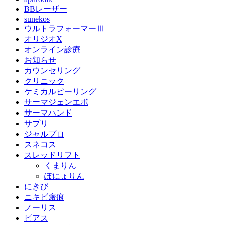
BBレーザー
sunekos
ウルトラフォーマーⅢ
オリジオX
オンライン診療
お知らせ
カウンセリング
クリニック
ケミカルピーリング
サーマジェンエボ
サーマハンド
サプリ
ジャルプロ
スネコス
スレッドリフト
くまりん
ぽにょりん
にきび
ニキビ瘢痕
ノーリス
ピアス