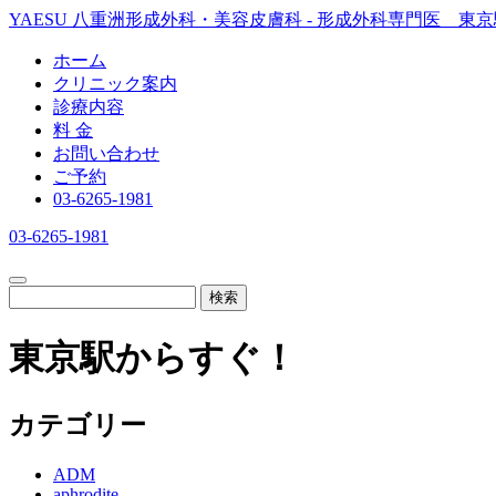
YAESU 八重洲形成外科・美容皮膚科 - 形成外科専門医 東
ホーム
クリニック案内
診療内容
料 金
お問い合わせ
ご予約
03-6265-1981
03-6265-1981
検索
東京駅からすぐ！
カテゴリー
ADM
aphrodite