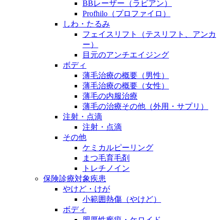
BBレーザー（ラビアン）
Profhilo（プロファイロ）
しわ・たるみ
フェイスリフト（テスリフト、アンカ
ー）
目元のアンチエイジング
ボディ
薄毛治療の概要（男性）
薄毛治療の概要（女性）
薄毛の内服治療
薄毛の治療その他（外用・サプリ）
注射・点滴
注射・点滴
その他
ケミカルピーリング
まつ毛育毛剤
トレチノイン
保険診療対象疾患
やけど・けが
小範囲熱傷（やけど）
ボディ
肥厚性瘢痕・ケロイド