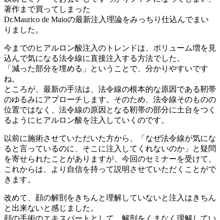
著作まで買ってしまった
Dr.Maurico de Maioの最新注入理論をみっちり仕込んでまい
りました。
今までのヒアルロン酸注入のトレンドは、ボリューム増を見
込んで気になる法令線に直接注入する方法でした。
「減った部分を埋める」ということで、分かりやすいです
ね。
ところが、最新の手法は、法令線の根本的な原因である靭帯
のゆるみにアプローチします。そのため、法令線そのものの
位置ではなく、法令線の原因となる靭帯の部分に土台をつく
るようにヒアルロン酸を注入していくのです。
以前に施術させていただいた方から、「なぜ法令線が気にな
ると言っているのに、そこに注入してくれないのか」と疑問
を寄せられたことがありますが、今回のセミナーを受けて、
これからは、より自信を持って説明させていただくことがで
きます。
改めて、顔の解剖をきちんと理解していないと注入はきちん
と出来ないと感じました。
顔の手術のエキスパートとして、解剖をくまなく理解してい