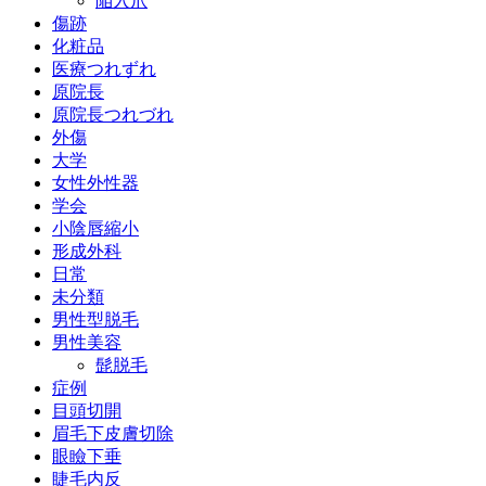
陥入爪
傷跡
化粧品
医療つれずれ
原院長
原院長つれづれ
外傷
大学
女性外性器
学会
小陰唇縮小
形成外科
日常
未分類
男性型脱毛
男性美容
髭脱毛
症例
目頭切開
眉毛下皮膚切除
眼瞼下垂
睫毛内反