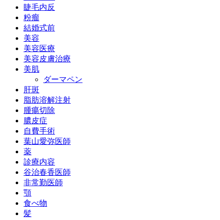
睫毛内反
粉瘤
結婚式前
美容
美容医療
美容皮膚治療
美肌
ダーマペン
肝斑
脂肪溶解注射
腫瘍切除
膿皮症
自費手術
葉山愛弥医師
薬
診療内容
谷治春香医師
非常勤医師
顎
食べ物
髪