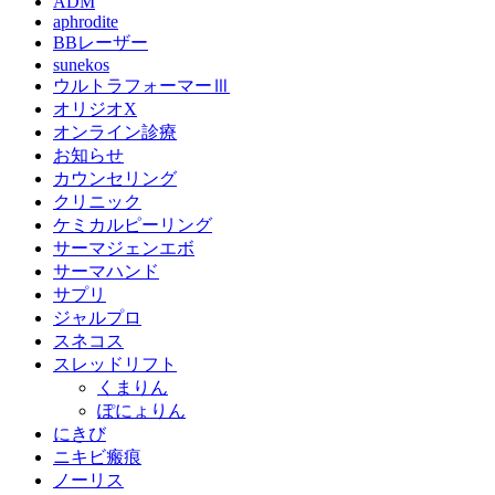
ADM
aphrodite
BBレーザー
sunekos
ウルトラフォーマーⅢ
オリジオX
オンライン診療
お知らせ
カウンセリング
クリニック
ケミカルピーリング
サーマジェンエボ
サーマハンド
サプリ
ジャルプロ
スネコス
スレッドリフト
くまりん
ぽにょりん
にきび
ニキビ瘢痕
ノーリス