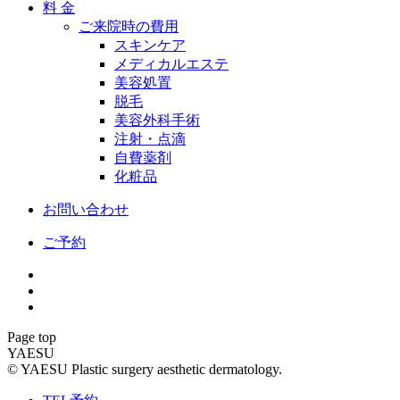
料 金
ご来院時の費用
スキンケア
メディカルエステ
美容処置
脱毛
美容外科手術
注射・点滴
自費薬剤
化粧品
お問い合わせ
ご予約
Page top
YAESU
© YAESU Plastic surgery aesthetic dermatology.