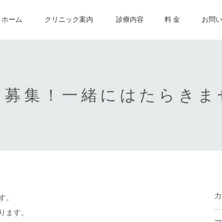
ホーム
クリニック案内
診療内容
料 金
お問
フ募集！一緒にはたらきま
カ
す。
ります。