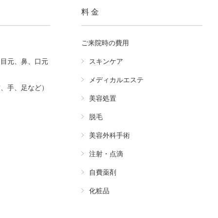
料 金
ご来院時の費用
（目元、鼻、口元
スキンケア
メディカルエステ
首、手、足など）
美容処置
脱毛
美容外科手術
注射・点滴
自費薬剤
化粧品