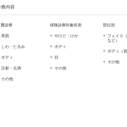
診療内容
自費診療
保険診療対象疾患
部位別
美肌
やけど・けが
フェイス
など）
しわ・たるみ
ボディ
ボディ（
ボディ
目
その他
注射・点滴
その他
その他