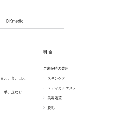
DKmedic
料 金
ご来院時の費用
（目元、鼻、口元
スキンケア
メディカルエステ
首、手、足など）
美容処置
脱毛