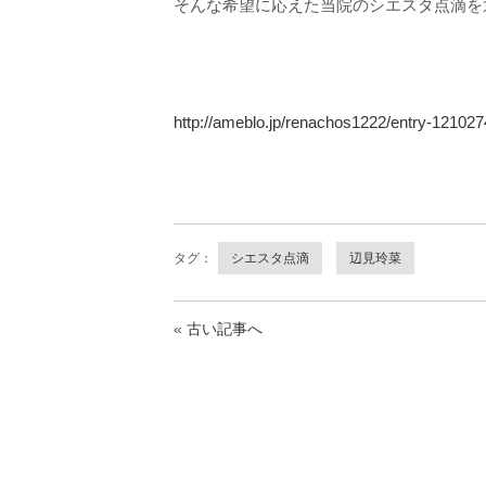
そんな希望に応えた当院のシエスタ点滴を
http://ameblo.jp/renachos1222/entry-12102
タグ：
シエスタ点滴
辺見玲菜
«
古い記事へ