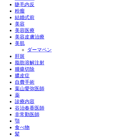
睫毛内反
粉瘤
結婚式前
美容
美容医療
美容皮膚治療
美肌
ダーマペン
肝斑
脂肪溶解注射
腫瘍切除
膿皮症
自費手術
葉山愛弥医師
薬
診療内容
谷治春香医師
非常勤医師
顎
食べ物
髪