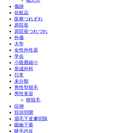
陥入爪
傷跡
化粧品
医療つれずれ
原院長
原院長つれづれ
外傷
大学
女性外性器
学会
小陰唇縮小
形成外科
日常
未分類
男性型脱毛
男性美容
髭脱毛
症例
目頭切開
眉毛下皮膚切除
眼瞼下垂
睫毛内反