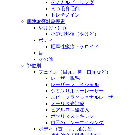
ケミカルピーリング
まつ毛育毛剤
トレチノイン
保険診療対象疾患
やけど・けが
小範囲熱傷（やけど）
ボディ
肥厚性瘢痕・ケロイド
目
その他
部位別
フェイス（目元、鼻、口元など）
レーザー脱毛
レーザーフェイシャル
シミ取りルビーレーザー
ルビーフラクショナルレーザー
ノーリス光治療
ヒアルロン酸注入
ボツリヌストキシン
目元のアンチエイジング
ボディ（首、手、足など）