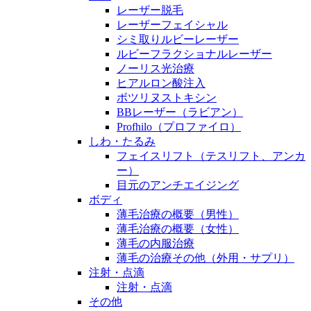
レーザー脱毛
レーザーフェイシャル
シミ取りルビーレーザー
ルビーフラクショナルレーザー
ノーリス光治療
ヒアルロン酸注入
ボツリヌストキシン
BBレーザー（ラビアン）
Profhilo（プロファイロ）
しわ・たるみ
フェイスリフト（テスリフト、アンカ
ー）
目元のアンチエイジング
ボディ
薄毛治療の概要（男性）
薄毛治療の概要（女性）
薄毛の内服治療
薄毛の治療その他（外用・サプリ）
注射・点滴
注射・点滴
その他