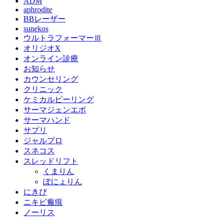
ADM
aphrodite
BBレーザー
sunekos
ウルトラフォーマーⅢ
オリジオX
オンライン診療
お知らせ
カウンセリング
クリニック
ケミカルピーリング
サーマジェンエボ
サーマハンド
サプリ
ジャルプロ
スネコス
スレッドリフト
くまりん
ぽにょりん
にきび
ニキビ瘢痕
ノーリス