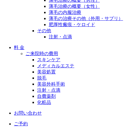
薄毛治療の概要（男性）
薄毛治療の概要（女性）
薄毛の内服治療
薄毛の治療その他（外用・サプリ）
肥厚性瘢痕・ケロイド
その他
注射・点滴
料 金
ご来院時の費用
スキンケア
メディカルエステ
美容処置
脱毛
美容外科手術
注射・点滴
自費薬剤
化粧品
お問い合わせ
ご予約