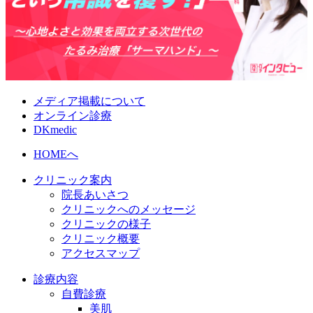
メディア掲載について
オンライン診療
DKmedic
HOMEへ
クリニック案内
院長あいさつ
クリニックへのメッセージ
クリニックの様子
クリニック概要
アクセスマップ
診療内容
自費診療
美肌