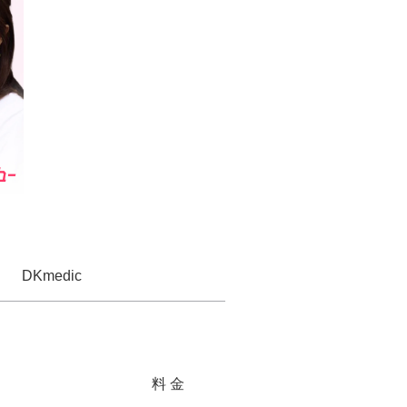
DKmedic
料 金