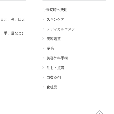
ご来院時の費用
（目元、鼻、口元
スキンケア
メディカルエステ
首、手、足など）
美容処置
脱毛
美容外科手術
注射・点滴
自費薬剤
化粧品
Pa