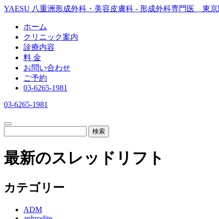
YAESU 八重洲形成外科・美容皮膚科 - 形成外科専門医 東
ホーム
クリニック案内
診療内容
料 金
お問い合わせ
ご予約
03-6265-1981
03-6265-1981
検索
最新のスレッドリフト
カテゴリー
ADM
aphrodite