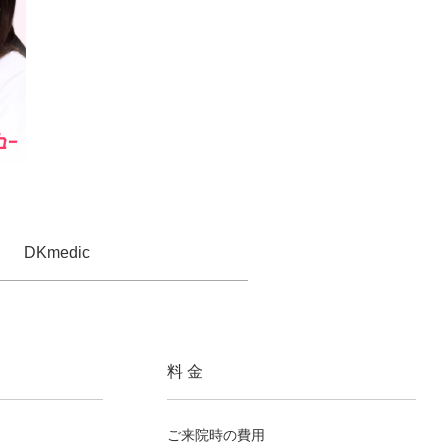
DKmedic
料 金
ご来院時の費用