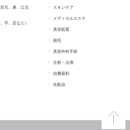
（目元、鼻、口元
スキンケア
メディカルエステ
首、手、足など）
美容処置
脱毛
美容外科手術
注射・点滴
自費薬剤
化粧品
Pa