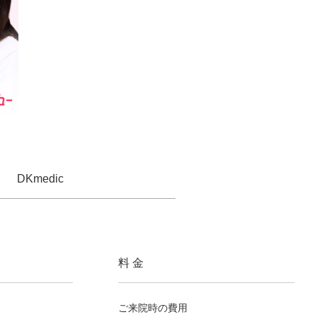
DKmedic
料 金
ご来院時の費用