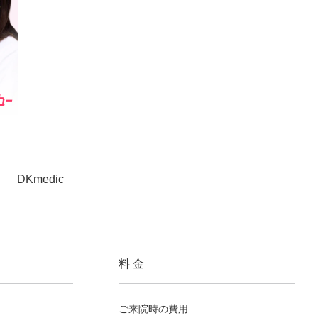
DKmedic
料 金
ご来院時の費用