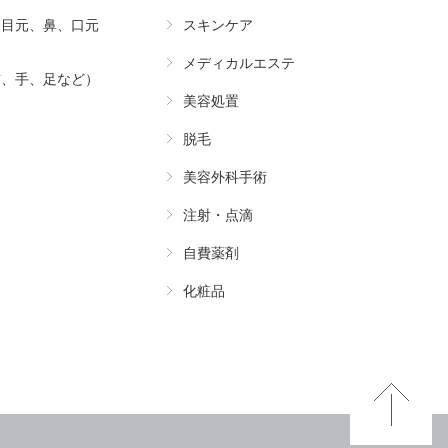
（目元、鼻、口元
スキンケア
メディカルエステ
首、手、足など）
美容処置
脱毛
美容外科手術
注射・点滴
自費薬剤
化粧品
Pa