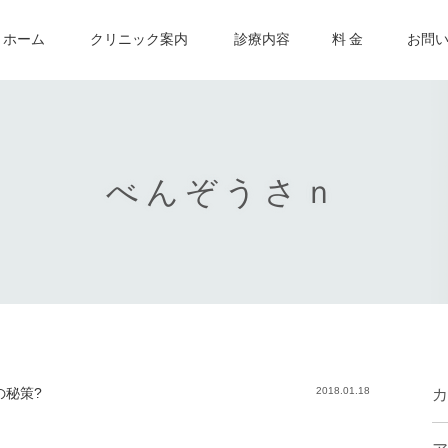
ホーム
クリニック案内
診療内容
料 金
お問
べんぞうさｎ
の秘策?
2018.01.18
カ